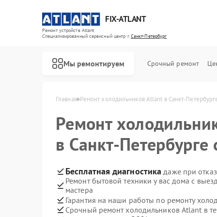
FIX-ATLANT
Ремонт устройств Atlant
Специализированный cервисный центр г.
Санкт-Петербург
Мы ремонтируем
Срочный ремонт
Це
Главная
Ремонт холодильников Atlant в Санкт-Петербург
Ремонт холодильни
в Санкт-Петербурге 
Ремонт водонагревателей Atlant
Ремонт стиральных машин Atlant
Ремонт морозильных камер Atlant
Бесплатная диагностика
даже при отказ
Ремонт бытовой техники у вас дома с вые
мастера
Гарантия на наши работы по ремонту холо
Срочный ремонт холодильников Atlant в те