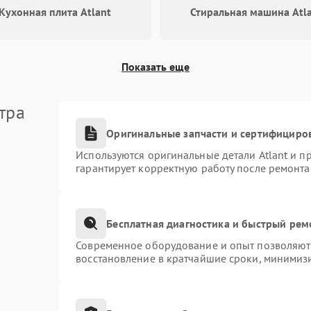
Запах горелого при работе
60 мин
1 год
Кухонная плита Atlant
Стиральная машина Atl
Не включается холодильник
60 мин
1 год
Показать еще
Проблемы с системой
60 мин
1 год
автоматической разморозки
тра
Оригинальные запчасти и сертифициро
Используются оригинальные детали Atlant и 
гарантирует корректную работу после ремонта
Бесплатная диагностика и быстрый рем
Современное оборудование и опыт позволяют 
восстановление в кратчайшие сроки, минимизи