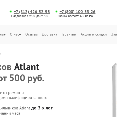
+7 (812) 426-52-93
+7 (800) 100-33-26
Ежедневно с 9:00 до 21:00
Звонок бесплатный по РФ
ны
О нас
Отзывы
Доставка
Гарантии
Акции и скидки
Зая
е
ков
Atlant
от 500 руб.
е от ремонта
здом квалифицированного
до 3-х лет
дильников Atlant
чении часа