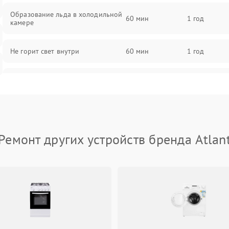
Образование льда в холодильной
60 мин
1 год
камере
Не горит свет внутри
60 мин
1 год
Поломка термостата
60 мин
1 год
Не работает вентилятор
60 мин
1 год
Ремонт других устройств бренда Atlan
Поломка системы No Frost
60 мин
1 год
Образование конденсата на
60 мин
1 год
стенках
Сбой в работе инвертора
60 мин
1 год