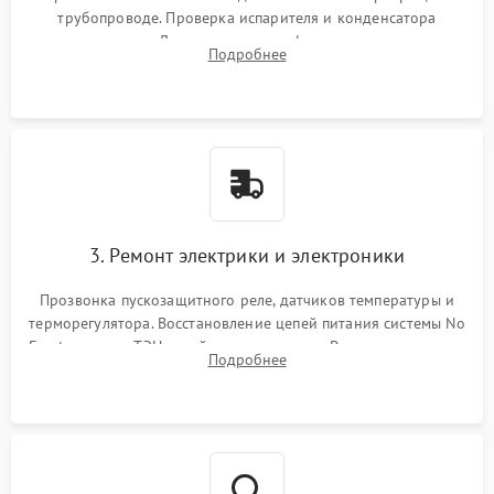
трубопроводе. Проверка испарителя и конденсатора
течеискателем. Демонтаж старого фильтра-осушителя и
Подробнее
продувка капиллярной трубки для устранения засоров.
3. Ремонт электрики и электроники
Прозвонка пускозащитного реле, датчиков температуры и
терморегулятора. Восстановление цепей питания системы No
Frost, включая ТЭН оттайки и вентилятор. Ремонт или замена
Подробнее
платы управления при сбоях алгоритмов.