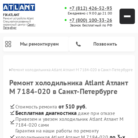
+7 (812) 426-52-93
Ежедневно с 9:00 до 21:00
FIX-ATLANT
Ремонт устройств Atlant
+7 (800) 100-33-26
Специализированный
cервисный центр г.
Санкт-
Звонок бесплатный по РФ
Петербург
Мы ремонтируем
Позвонить
бурге
Ремонт холодильника Atlant Атлант М 7184-020 в Санкт-Петербурге
Ремонт холодильника Atlant Атлант
М 7184-020 в Санкт-Петербурге
Ремонт водонагревателей Atlant
Ремонт стиральных машин Atlant
Ремонт морозильных камер Atlant
от 510 руб.
Стоимость ремонта
Бесплатная диагностика
даже при отказе
Привезем и увезем холодильник Atlant Атлант М
7184-020 сами
Гарантия на наши работы по ремонту
до 3-х
холодильников Atlant Атлант М 7184-020