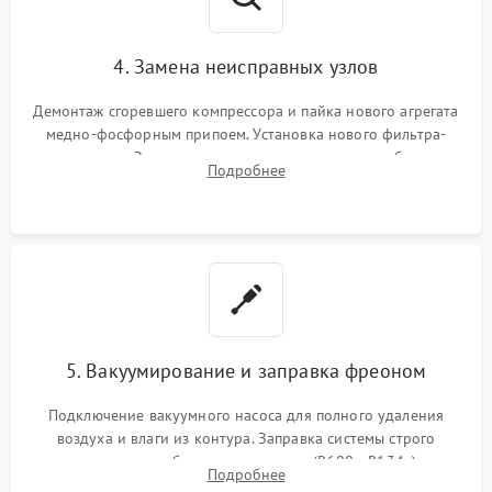
4. Замена неисправных узлов
Демонтаж сгоревшего компрессора и пайка нового агрегата
медно-фосфорным припоем. Установка нового фильтра-
осушителя. Замена изношенных вентиляторов обдува,
Подробнее
сломанных заслонок или поврежденных дверных петель.
5. Вакуумирование и заправка фреоном
Подключение вакуумного насоса для полного удаления
воздуха и влаги из контура. Заправка системы строго
дозированным объемом хладагента (R600a, R134a) по
Подробнее
электронным весам. Контроль рабочего давления в системе.