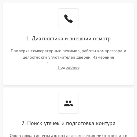
Образование конденсата
1800 ₽
Подробнее →
на стенках
Сбой в работе инвертора
2100 ₽
Подробнее →
1. Диагностика и внешний осмотр
Запах горелого при
2000 ₽
Подробнее →
Проверка температурных режимов, работы компрессора и
работе
целостности уплотнителей дверей. Измерение
сопротивления обмоток мотора, проверка термостата и
Не включается
Подробнее
1000 ₽
Подробнее →
считывание кодов ошибок с электронного дисплея.
холодильник
Проблемы с системой
автоматической
1800 ₽
Подробнее →
разморозки
2. Поиск утечек и подготовка контура
Опрессовка системы азотом для выявления микротрещин в