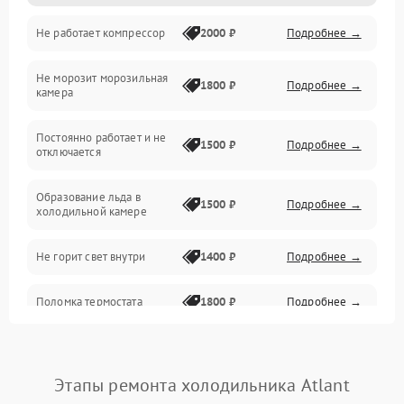
Не работает компрессор
2000 ₽
Подробнее →
Электропитание
Не морозит морозильная
Дренаж
1800 ₽
Подробнее →
камера
Оттайка
Постоянно работает и не
1500 ₽
Подробнее →
отключается
Программное обеспечение
Образование льда в
1500 ₽
Подробнее →
холодильной камере
Не горит свет внутри
1400 ₽
Подробнее →
Поломка термостата
1800 ₽
Подробнее →
Не работает вентилятор
1800 ₽
Подробнее →
Этапы ремонта холодильника Atlant
Поломка системы No Frost
2600 ₽
Подробнее →