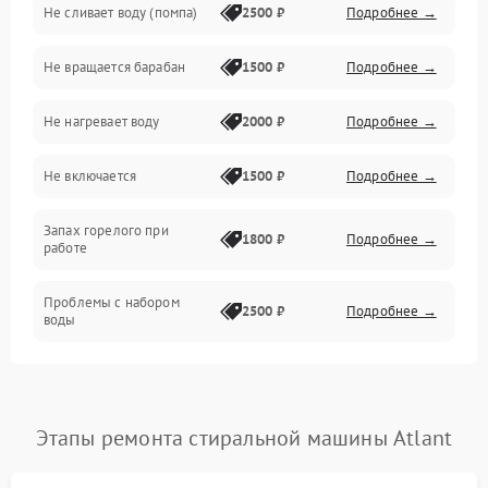
Не сливает воду (помпа)
2500 ₽
Подробнее →
Водоснабжение
Не вращается барабан
1500 ₽
Подробнее →
Слив
Не нагревает воду
2000 ₽
Подробнее →
Программное обеспечение
Не включается
1500 ₽
Подробнее →
Запах горелого при
1800 ₽
Подробнее →
работе
Проблемы с набором
2500 ₽
Подробнее →
воды
Замена ТЭНа
2200 ₽
Подробнее →
Замена платы управления
2200 ₽
Подробнее →
Этапы ремонта стиральной машины Atlant