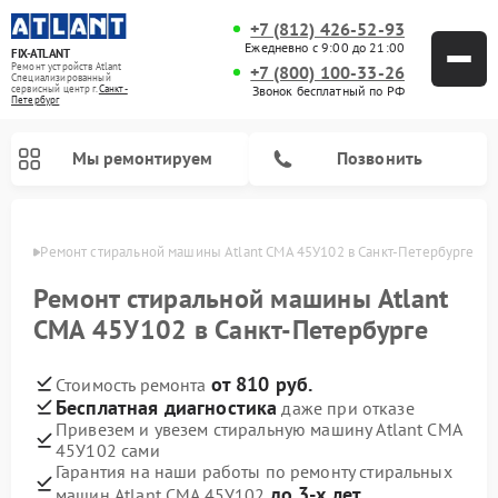
+7 (812) 426-52-93
Ежедневно с 9:00 до 21:00
FIX-ATLANT
Ремонт устройств Atlant
+7 (800) 100-33-26
Специализированный
cервисный центр г.
Санкт-
Звонок бесплатный по РФ
Петербург
Мы ремонтируем
Позвонить
бурге
Ремонт стиральной машины Atlant СМА 45У102 в Санкт-Петербурге
Ремонт стиральной машины Atlant
СМА 45У102 в Санкт-Петербурге
Ремонт водонагревателей Atlant
Ремонт морозильных камер Atlant
от 810 руб.
Стоимость ремонта
Бесплатная диагностика
даже при отказе
Привезем и увезем стиральную машину Atlant СМА
45У102 сами
Гарантия на наши работы по ремонту стиральных
до 3-х лет
машин Atlant СМА 45У102