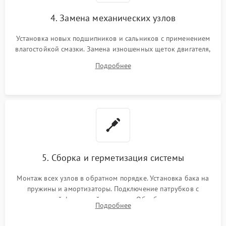
4. Замена механических узлов
Установка новых подшипников и сальников с применением
влагостойкой смазки. Замена изношенных щеток двигателя,
порванного ремня привода, неисправного сливного насоса
Подробнее
или поврежденной резиновой манжеты.
5. Сборка и герметизация системы
Монтаж всех узлов в обратном порядке. Установка бака на
пружины и амортизаторы. Подключение патрубков с
надежной фиксацией хомутами. Обработка стыков
Подробнее
герметиком для предотвращения возможных протечек воды.