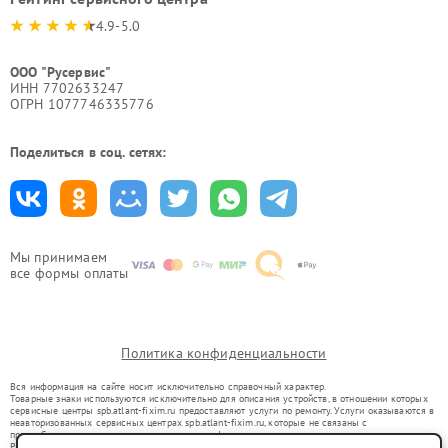
4.9-5.0
ООО "Русервис"
ИНН 7702633247
ОГРН 1077746335776
Поделиться в соц. сетях:
Мы принимаем
все формы оплаты
Политика конфиденциальности
Вся информация на сайте носит исключительно справочный характер.
Товарные знаки используются исключительно для описания устройств, в отношении которых
сервисные центры spb.atlant-fixim.ru предоставляют услуги по ремонту. Услуги оказываются в
неавторизованных сервисных центрах spb.atlant-fixim.ru, которые не связаны с
правообладателями товарных знаков или их официальными представителями.
Ремонт осуществляется для устройств, уже введенных в гражданский оборот в соответствии