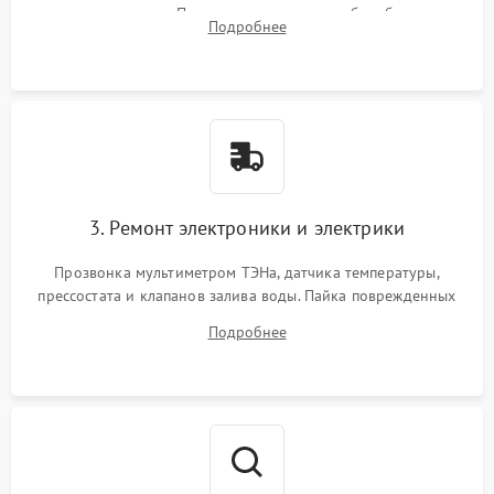
амортизаторов. Проверка подшипников барабана и
Подробнее
крестовины на износ, а манжеты люка на разрывы.
3. Ремонт электроники и электрики
Прозвонка мультиметром ТЭНа, датчика температуры,
прессостата и клапанов залива воды. Пайка поврежденных
дорожек или замена симисторов на плате управления.
Подробнее
Восстановление целостности проводки и контактов.