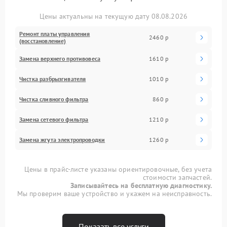
Цены актуальны на текущую дату 08.08.2026
Ремонт платы управления
2460 р
(восстановление)
Замена верхнего противовеса
1610 р
Чистка разбрызгивателя
1010 р
Чистка сливного фильтра
860 р
Замена сетевого фильтра
1210 р
Замена жгута электропроводки
1260 р
Цены в прайс-листе указаны ориентировочные, без учета
стоимости запчастей.
Записывайтесь на бесплатную диагностику.
Мы проверим ваше устройство и укажем на неисправность.
Показать все услуги